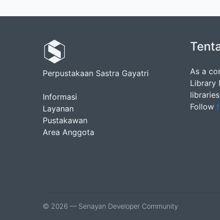
Tent
As a co
Perpustakaan Sastra Gayatri
Library
librarie
Informasi
Follow
t
Layanan
Pustakawan
Area Anggota
© 2026 — Senayan Developer Community