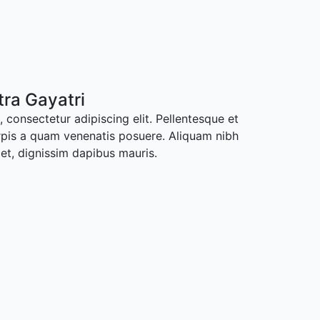
ra Gayatri
 consectetur adipiscing elit. Pellentesque et
rpis a quam venenatis posuere. Aliquam nibh
met, dignissim dapibus mauris.