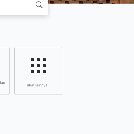
dan
lihat lainnya..