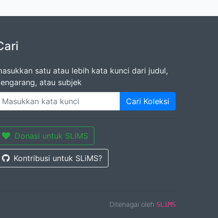
Cari
asukkan satu atau lebih kata kunci dari judul,
engarang, atau subjek
Cari Koleksi
Donasi untuk SLiMS
Kontribusi untuk SLiMS?
Ditenagai oleh
SLiMS