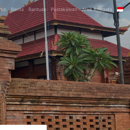
sip
Berita
Bantuan
Pustakawan
Area Anggota