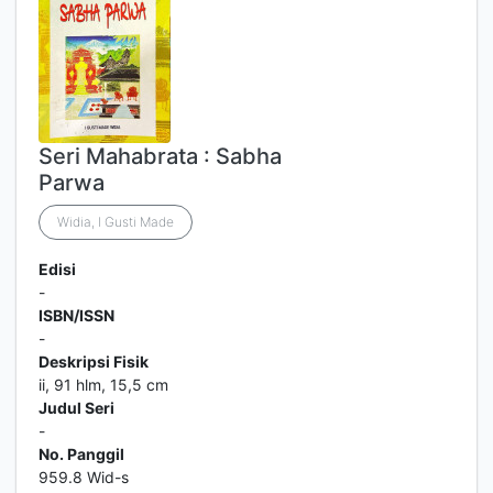
Seri Mahabrata : Sabha
Parwa
Widia, I Gusti Made
Edisi
-
ISBN/ISSN
-
Deskripsi Fisik
ii, 91 hlm, 15,5 cm
Judul Seri
-
No. Panggil
959.8 Wid-s