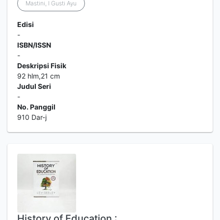
Mastini, I Gusti Ayu
Edisi
-
ISBN/ISSN
-
Deskripsi Fisik
92 hlm,21 cm
Judul Seri
-
No. Panggil
910 Dar-j
History of Education :