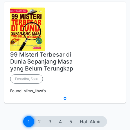
99 Misteri Terbesar di
Dunia Sepanjang Masa
yang Belum Terungkap
Pasaribu, Saut
Found: slims_llbwfp
1
2
3
4
5
Hal. Akhir