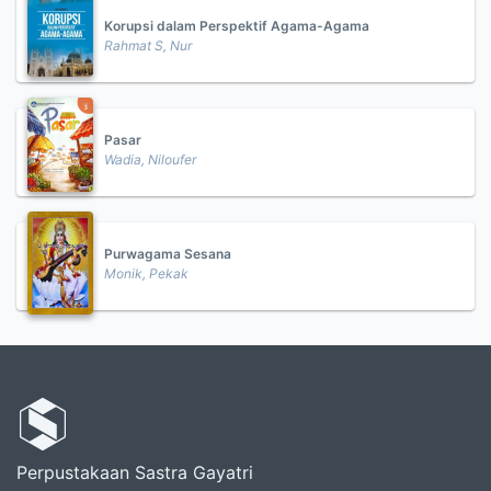
Korupsi dalam Perspektif Agama-Agama
Rahmat S, Nur
Pasar
Wadia, Niloufer
Purwagama Sesana
Monik, Pekak
Perpustakaan Sastra Gayatri