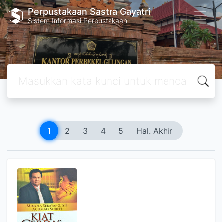
Perpustakaan Sastra Gayatri
Sistem Informasi Perpustakaan
1
2
3
4
5
Hal. Akhir